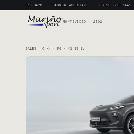
365 DAYS
ROADSIDE ASSISTANCE
+598 2708 6446
MONTEVIDEO · 2002
SALES · 0 KM · MG · MG S5 EV