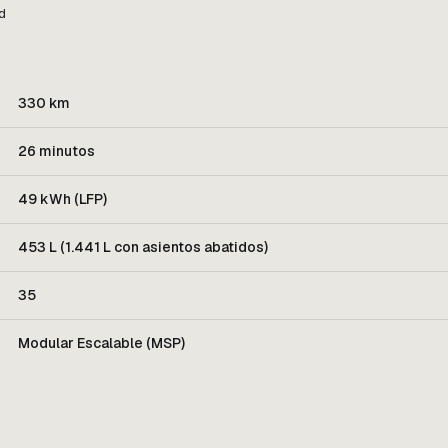
d
330 km
26 minutos
49 kWh (LFP)
453 L (1.441 L con asientos abatidos)
35
Modular Escalable (MSP)