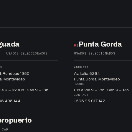
guada
Punta Gorda
03
 · USADOS SELECCIONADOS
USADOS SELECCIONADOS
SS
ADDRESS
al. Rondeau 1950
Av. Italia 5264
a, Montevideo
Punta Gorda, Montevideo
HOURS
Vie 9 – 18:30h · Sáb 9 – 13h
Lun a Vie 9 – 18h · Sáb 9 – 13h
CT
CONTACT
96 408 144
+598 95 017 142
eropuerto
 CAR