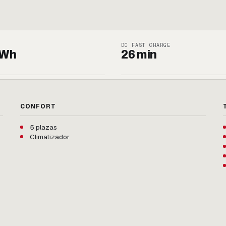
DC FAST CHARGE
kWh
26 min
CONFORT
5 plazas
Climatizador