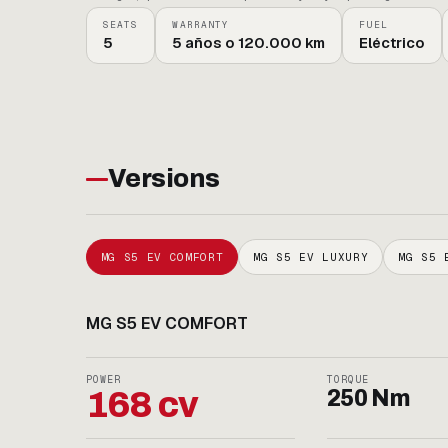
SEATS
WARRANTY
FUEL
5
5 años o 120.000 km
Eléctrico
Versions
MG S5 EV COMFORT
MG S5 EV LUXURY
MG S5 
MG S5 EV COMFORT
POWER
TORQUE
168 cv
250 Nm