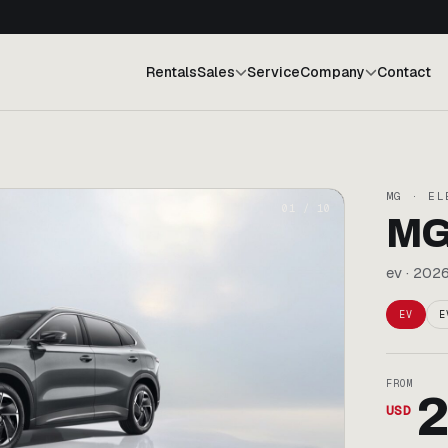
Rentals
Sales
Service
Company
Contact
MG · EL
01
/
10
MG
ev · 2026
EV
E
FROM
2
USD