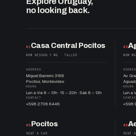
Explore Uruguay,
no looking back.
Casa Central Pocitos
A
01
02
0KM NISSAN Y MG · TALLER
0KM MG
ADDRESS
ADDRE
Miguel Barreiro 3168
Av. Gr
Pocitos, Montevideo
Aguad
HOURS
HOURS
Lun a Vie 8 – 13h · 15 – 20h · Sáb 8 – 13h
Lun a 
CONTACT
CONTA
+598 2708 6446
+598 
Pocitos
A
05
06
RENT A CAR
RENT A