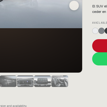
El SUV e
ceder en
AVAILABL
ion and availability.