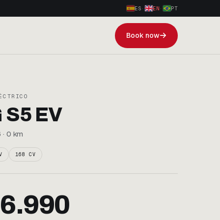
ES
·
EN
·
PT
Book now
ÉCTRICO
 S5 EV
 · 0 km
V
168 CV
6.990