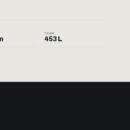
TRUNK
m
453 L