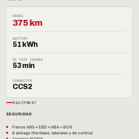
RANGE
375 km
BATTERY
51 kWh
DC FAST CHARGE
53 min
CONNECTOR
CCS2
EQUIPMENT
SEGURIDAD
Frenos ABS + EBD + HBA + BOS
6 airbags (frontales, laterales y de cortina)
Anclajes ISOFIX