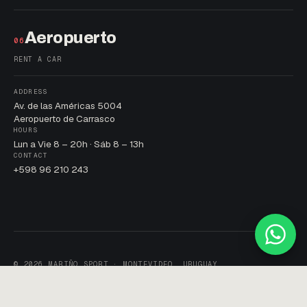
Aeropuerto
06
RENT A CAR
ADDRESS
Av. de las Américas 5004
Aeropuerto de Carrasco
HOURS
Lun a Vie 8 – 20h · Sáb 8 – 13h
CONTACT
+598 96 210 243
© 2026 MARIÑO SPORT · MONTEVIDEO, URUGUAY
PRIVACY POLICY · TERMS · COOKIES
DEVELOPED BY
SITIOS
· 2026