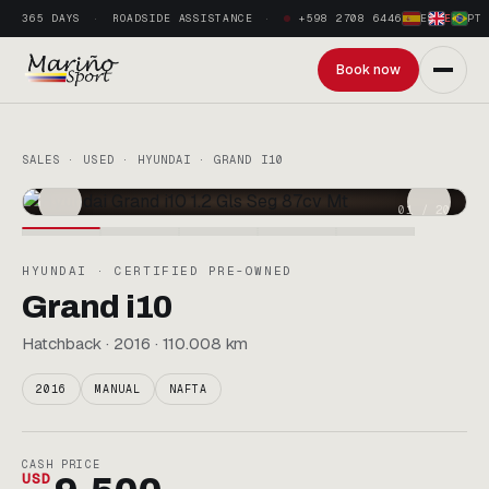
365 DAYS
ROADSIDE ASSISTANCE
+598 2708 6446
ES
·
EN
·
PT
Book now
SALES · USED · HYUNDAI · GRAND I10
01
/
20
HYUNDAI · CERTIFIED PRE-OWNED
Grand i10
Hatchback · 2016 · 110.008 km
2016
MANUAL
NAFTA
CASH PRICE
USD