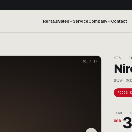
Rentals
Sales
Service
Company
Contact
KIA · C
01
/
17
Nir
SUV · 20
POCOS K
CASH PRI
3
USD