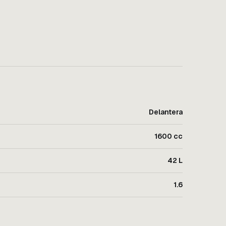
Delantera
1600 cc
42 L
1.6