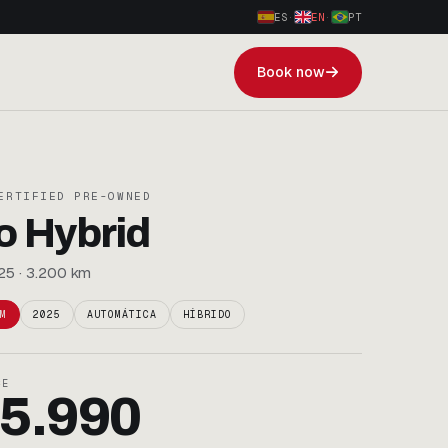
ES
·
EN
·
PT
Book now
ERTIFIED PRE-OWNED
o Hybrid
25 · 3.200 km
M
2025
AUTOMÁTICA
HÍBRIDO
CE
5.990