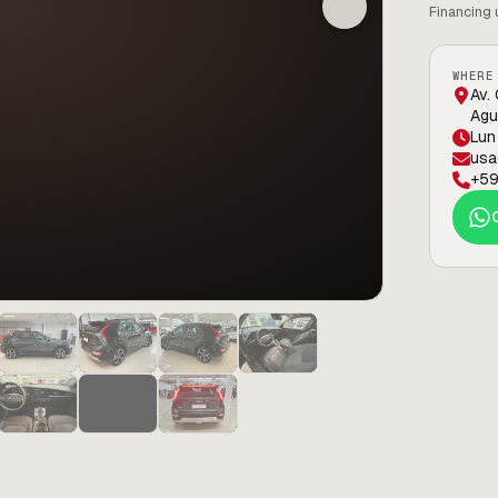
Financing 
WHERE
Av.
Agu
Lun
usa
+59