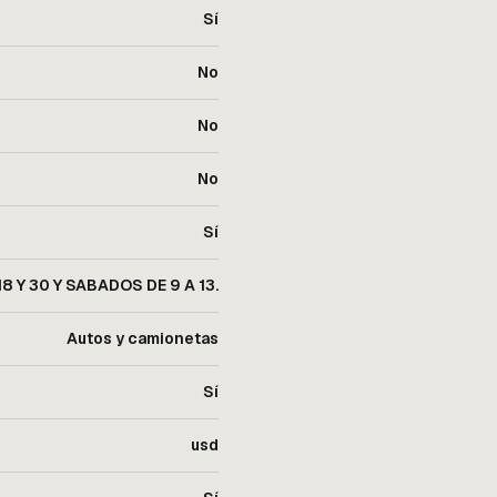
Sí
No
No
No
Sí
18 Y 30 Y SABADOS DE 9 A 13.
Autos y camionetas
Sí
usd