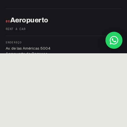
Aeropuerto
06
RENT A CAR
ENDEREÇO
Av. de las Américas 5004
Aeropuerto de Carrasco
HORÁRIOS
Lun a Vie 8 – 20h · Sáb 8 – 13h
CONTATO
+598 96 210 243
© 2026 MARIÑO SPORT · MONTEVIDEO, URUGUAY
POLÍTICA DE PRIVACIDADE · TERMOS · COOKIES
DESENVOLVIDO POR
SITIOS
· 2026