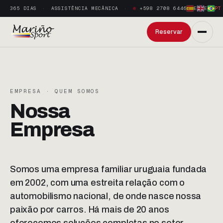
365 DIAS
ASSISTÊNCIA MECÂNICA
+598 2708 6446
ES
·
EN
·
PT
Reservar
EMPRESA · QUEM SOMOS
Nossa
Empresa
Somos uma empresa familiar uruguaia fundada
em 2002, com uma estreita relação com o
automobilismo nacional, de onde nasce nossa
paixão por carros. Há mais de 20 anos