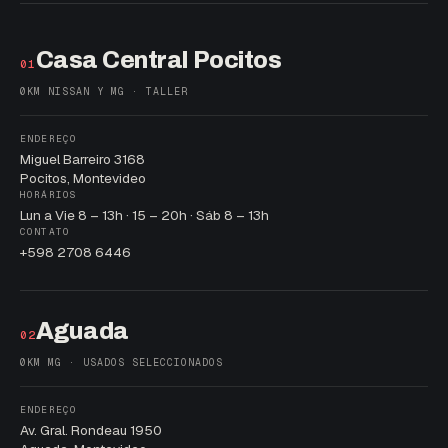
Casa Central Pocitos
01
0KM NISSAN Y MG · TALLER
ENDEREÇO
Miguel Barreiro 3168
Pocitos, Montevideo
HORÁRIOS
Lun a Vie 8 – 13h · 15 – 20h · Sáb 8 – 13h
CONTATO
+598 2708 6446
Aguada
02
0KM MG · USADOS SELECCIONADOS
ENDEREÇO
Av. Gral. Rondeau 1950