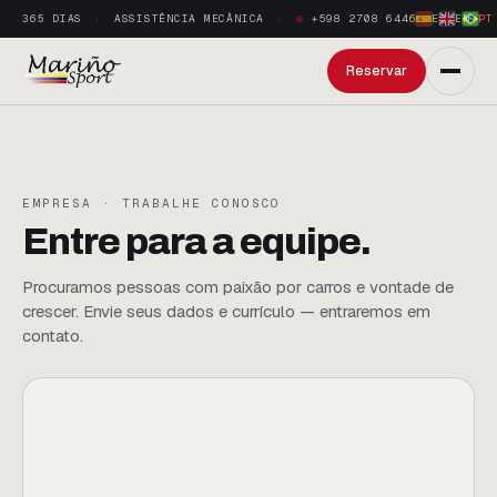
365 DIAS
ASSISTÊNCIA MECÂNICA
+598 2708 6446
ES
·
EN
·
PT
Reservar
EMPRESA · TRABALHE CONOSCO
Entre para a equipe.
Procuramos pessoas com paixão por carros e vontade de
crescer. Envie seus dados e currículo — entraremos em
contato.