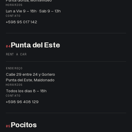
Punta Gorda, Montevideo
HORÁRIOS
Lun a Vie 9 – 18h · Sáb 9 – 13h
CONTATO
+598 95 017 142
Punta del Este
04
RENT A CAR
ENDEREÇO
Calle 29 entre 24 y Gorlero
Punta del Este, Maldonado
HORÁRIOS
Todos los días 8 – 18h
CONTATO
+598 96 408 129
Pocitos
05