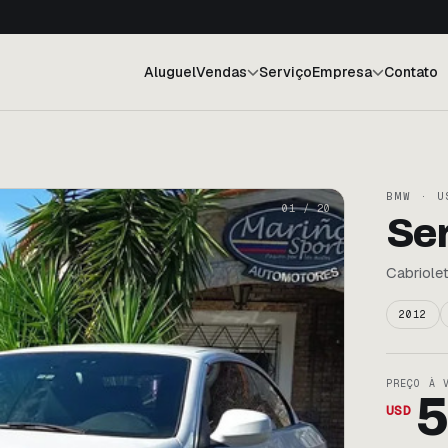
Aluguel
Vendas
Serviço
Empresa
Contato
BMW · U
01
/
20
Ser
Cabriolet
2012
PREÇO À 
5
USD