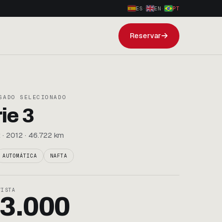
ES
·
EN
·
PT
Reservar
SADO SELECIONADO
ie 3
 · 2012 · 46.722 km
AUTOMÁTICA
NAFTA
VISTA
3.000