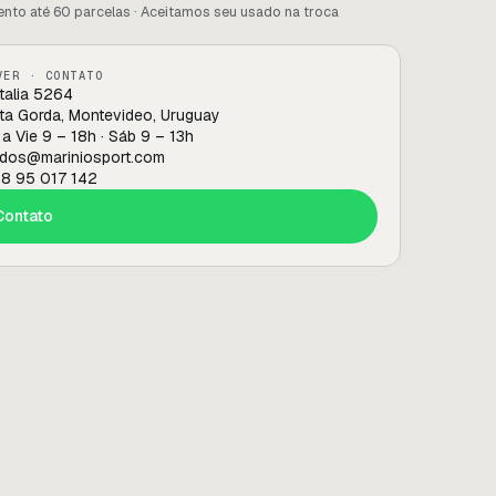
nto até 60 parcelas · Aceitamos seu usado na troca
VER · CONTATO
Italia 5264
ta Gorda, Montevideo, Uruguay
 a Vie 9 – 18h · Sáb 9 – 13h
dos@mariniosport.com
8 95 017 142
Contato