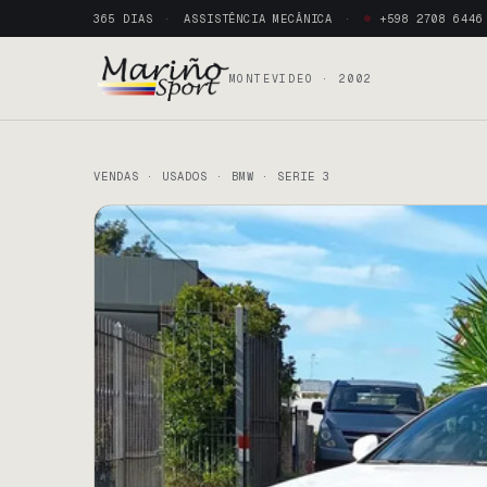
365 DIAS
ASSISTÊNCIA MECÂNICA
+598 2708 6446
MONTEVIDEO · 2002
VENDAS · USADOS · BMW · SERIE 3