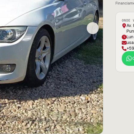
Financiame
ONDE 
Av. 
Pun
Lun
usa
+59