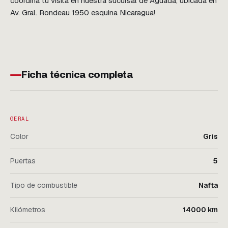
coordiná tu visita en nuestra sucursal de Aguada, ubicada en 
Av. Gral. Rondeau 1950 esquina Nicaragua!
Ficha técnica completa
GERAL
Color
Gris
Puertas
5
Tipo de combustible
Nafta
Kilómetros
14000 km