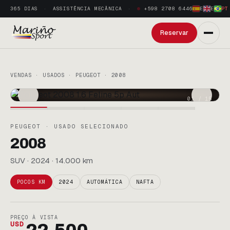
365 DIAS
ASSISTÊNCIA MECÂNICA
+598 2708 6446
ES
·
EN
·
PT
Reservar
VENDAS · USADOS · PEUGEOT · 2008
01
/
15
PEUGEOT · USADO SELECIONADO
2008
SUV · 2024 · 14.000 km
POCOS KM
2024
AUTOMÁTICA
NAFTA
PREÇO À VISTA
USD