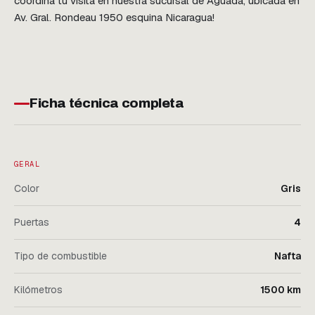
coordiná tu visita en nuestra sucursal de Aguada, ubicada en 
Av. Gral. Rondeau 1950 esquina Nicaragua!
Ficha técnica completa
GERAL
Color
Gris
Puertas
4
Tipo de combustible
Nafta
Kilómetros
1500 km