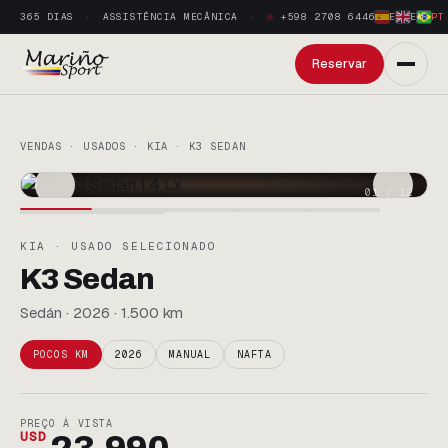
365 DIAS
ASSISTÊNCIA MECÂNICA
+598 2708 6446
ES
·
EN
·
PT
Reservar
VENDAS · USADOS · KIA · K3 SEDAN
01
/
12
KIA · USADO SELECIONADO
K3 Sedan
Sedán · 2026 · 1.500 km
POCOS KM
2026
MANUAL
NAFTA
PREÇO À VISTA
USD