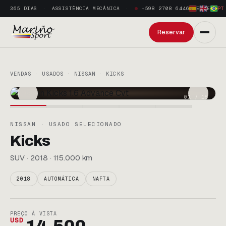
365 DIAS
ASSISTÊNCIA MECÂNICA
+598 2708 6446
ES
·
EN
·
PT
Reservar
VENDAS · USADOS · NISSAN · KICKS
01
/
15
NISSAN · USADO SELECIONADO
Kicks
SUV · 2018 · 115.000 km
2018
AUTOMÁTICA
NAFTA
PREÇO À VISTA
USD