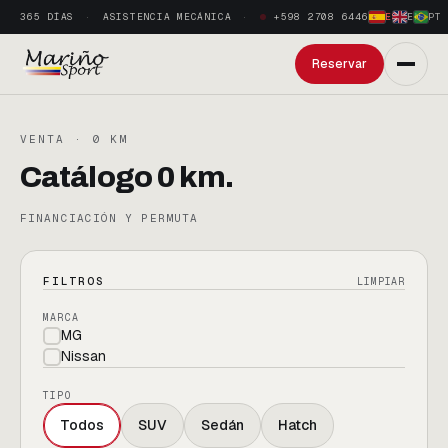
365 DÍAS
ASISTENCIA MECÁNICA
+598 2708 6446
ES
·
EN
·
PT
Reservar
VENTA · 0 KM
Catálogo 0 km.
FINANCIACIÓN Y PERMUTA
FILTROS
LIMPIAR
MARCA
MG
Nissan
TIPO
Todos
SUV
Sedán
Hatch