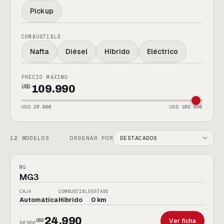
Pickup
COMBUSTIBLE
Nafta
Diésel
Híbrido
Eléctrico
PRECIO MÁXIMO
109.990
USD
USD
20.000
USD
109.990
12
MODELOS
ORDENAR POR
[
MG
MG3
· 0KM ]
01
HÍBRIDO
MG
MG3
CAJA
COMBUSTIBLE
ESTADO
Automática
Híbrido
0 km
24.990
Ver ficha
USD
DESDE