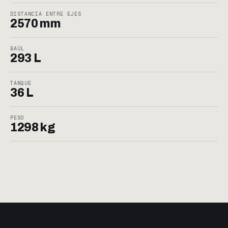
DISTANCIA ENTRE EJES
2570 mm
BAÚL
293 L
TANQUE
36 L
PESO
1298 kg