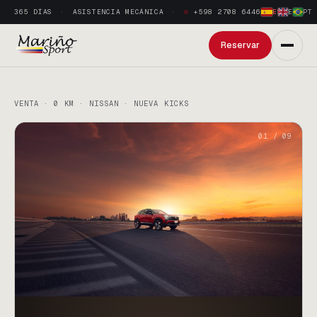
365 DÍAS
ASISTENCIA MECÁNICA
+598 2708 6446
ES
·
EN
·
PT
Reservar
VENTA · 0 KM · NISSAN · NUEVA KICKS
01
/
09