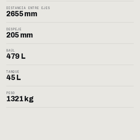
DISTANCIA ENTRE EJES
2655 mm
DESPEJE
205 mm
BAÚL
479 L
TANQUE
45 L
PESO
1321 kg