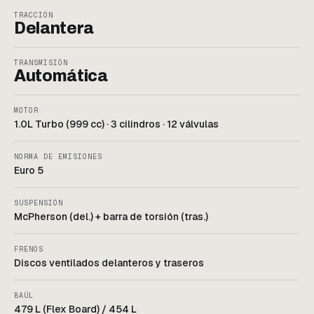
TRACCIÓN
Delantera
TRANSMISIÓN
Automática
MOTOR
1.0L Turbo (999 cc) · 3 cilindros · 12 válvulas
NORMA DE EMISIONES
Euro 5
SUSPENSIÓN
McPherson (del.) + barra de torsión (tras.)
FRENOS
Discos ventilados delanteros y traseros
BAÚL
479 L (Flex Board) / 454 L