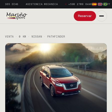
365 DÍAS
ASISTENCIA MECÁNICA
+598 2708 6446
ES
·
EN
·
PT
Reservar
VENTA · 0 KM · NISSAN · PATHFINDER
01
/
09