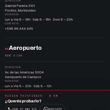
DIRECCIÓN
Gabriel Pereira 3101
Pocitos, Montevideo
HORARIOS
Lun a Vie 8 – 19h · Sáb 8 – 18h · Dom 8 – 20h
CONTACTO
+598 96 444 445
Aeropuerto
06
RENT A CAR
DIRECCIÓN
Av. de las Américas 5004
Aeropuerto de Carrasco
HORARIOS
Lun a Vie 8 – 20h · Sáb 8 – 13h
CONTACTO
+598 96 210 243
NISSAN PATHFINDER · 0 KM
¿Querés probarlo?
+598 97 902 673
WHATSAPP