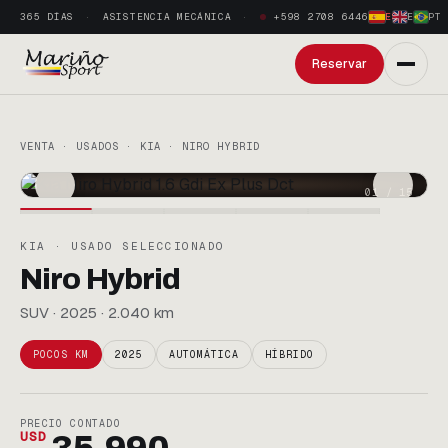
365 DÍAS
ASISTENCIA MECÁNICA
+598 2708 6446
ES
·
EN
·
PT
Reservar
VENTA · USADOS · KIA · NIRO HYBRID
01
/
15
KIA · USADO SELECCIONADO
Niro Hybrid
SUV · 2025 · 2.040 km
POCOS KM
2025
AUTOMÁTICA
HÍBRIDO
PRECIO CONTADO
USD