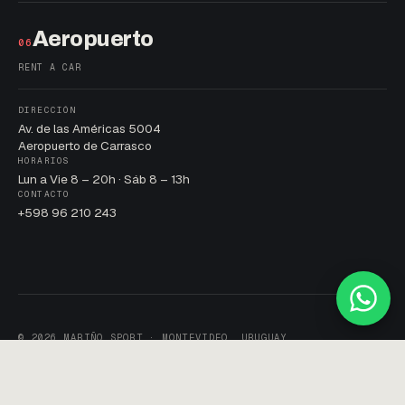
Aeropuerto
06
RENT A CAR
DIRECCIÓN
Av. de las Américas 5004
Aeropuerto de Carrasco
HORARIOS
Lun a Vie 8 – 20h · Sáb 8 – 13h
CONTACTO
+598 96 210 243
© 2026 MARIÑO SPORT · MONTEVIDEO, URUGUAY
POLÍTICA DE PRIVACIDAD · TÉRMINOS · COOKIES
DESARROLLADO POR
SITIOS
· 2026