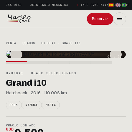
365 DÍAS
ASISTENCIA MECÁNICA
+598 2708 6446
ES
·
EN
·
PT
Reservar
VENTA · USADOS · HYUNDAI · GRAND I10
01
/
20
HYUNDAI · USADO SELECCIONADO
Grand i10
Hatchback · 2016 · 110.008 km
2016
MANUAL
NAFTA
PRECIO CONTADO
USD