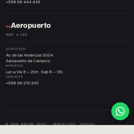
+598 96 444 445
Aeropuerto
06
RENT A CAR
DIRECCIÓN
Av. de las Américas 5004
Aeropuerto de Carrasco
HORARIOS
Lun a Vie 8 – 20h · Sáb 8 – 13h
CONTACTO
+598 96 210 243
© 2026 MARIÑO SPORT · MONTEVIDEO, URUGUAY
POLÍTICA DE PRIVACIDAD · TÉRMINOS · COOKIES
DESARROLLADO POR
SITIOS
· 2026