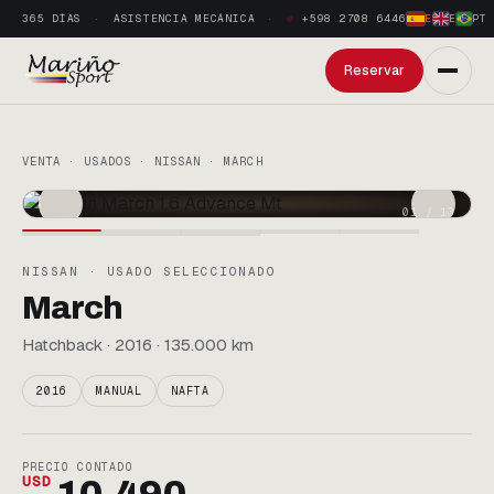
365 DÍAS
ASISTENCIA MECÁNICA
+598 2708 6446
ES
·
EN
·
PT
Reservar
VENTA · USADOS · NISSAN · MARCH
01
/
13
NISSAN · USADO SELECCIONADO
March
Hatchback · 2016 · 135.000 km
2016
MANUAL
NAFTA
PRECIO CONTADO
USD