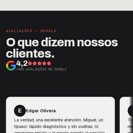
AVALIAÇÕES — GOOGLE
O que dizem
nossos
clientes.
4,2
+509 AVALIAÇÕES NO GOOGLE
F
ra
Florencia Guedes d
lente atención. Miguel, un
Trato profesional, amables, 
óstico y sin vueltas, lo
resolutivos y con calidez. U
el precio acorde al servicio.
mantener el vehículo con ello