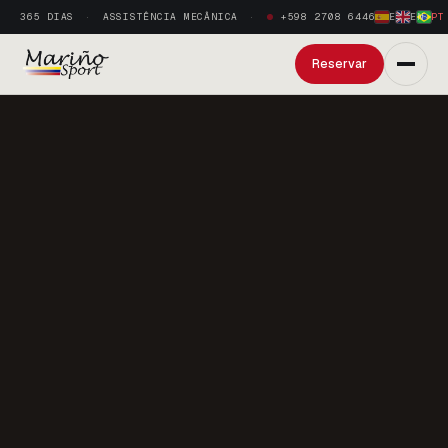
365 DIAS
ASSISTÊNCIA MECÂNICA
+598 2708 6446
ES
·
EN
·
PT
Reservar